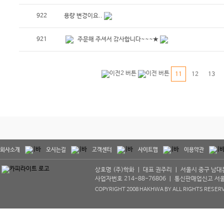
922
용량 변경이요..
921
주문해 주셔서 감사합니다~~~★
11
12
13
회사소개
오시는길
고객센터
사이트맵
이용약관
상호명 (주)학화 ㅣ 대표 권주리 ㅣ 서울시 중구 남대문로 5
사업자번호 214-88-76806 ㅣ 통신판매업신고 서울중구
COPYRIGHT 2008 HAKHWA BY ALL RIGHTS RESER