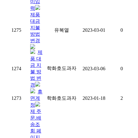
미입
력
제품
대금
지불
1275
유복열
2023-03-01
0
방법
변경
제
품 대
금 지
학화호도과자
1274
2023-03-06
0
불 방
법 변
경
휴
1273
면계
학화호도과자
2023-01-18
2
정
제 주
문.배
송조
회 페
이지