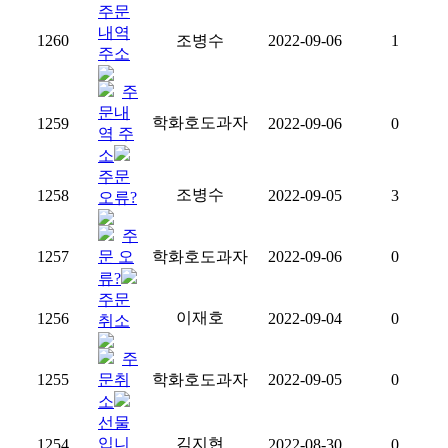
주문
내역
1260
조병수
2022-09-06
1
주소
주
문내
학화호도과자
1259
2022-09-06
0
역 주
소
주문
조병수
1258
2022-09-05
3
오류?
주
1257
문 오
학화호도과자
2022-09-06
0
류?
주문
이재호
1256
2022-09-04
0
취소
주
1255
문취
학화호도과자
2022-09-05
0
소
선물
입니
김지현
1254
2022-08-30
0