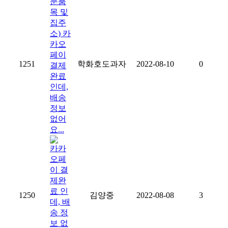
문품
목 및
집주
소) 카
카오
페이
1251
학화호도과자
2022-08-10
0
결제
완료
인데,
배송
정보
없어
요...
카카
오페
이 결
제완
료 인
1250
김양중
2022-08-08
3
데, 배
송 정
보 없