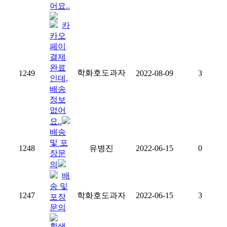
어요..
카
카오
페이
결제
완료
학화호도과자
1249
2022-08-09
3
인데,
배송
정보
없어
요..
배송
및 포
1248
유병진
2022-06-15
0
장문
의
배
송 및
1247
학화호도과자
2022-06-15
3
포장
문의
흰색