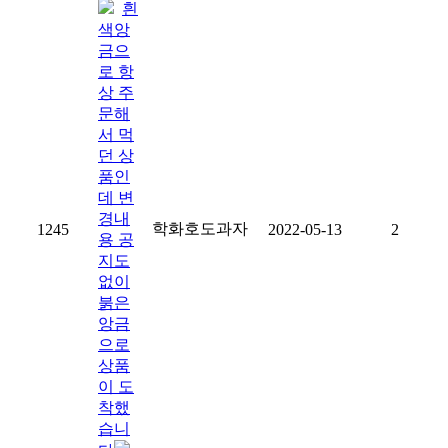
흰
색앙
금으
로 항
상 주
문해
서 먹
던 상
품인
데 변
경내
학화호도과자
1245
2022-05-13
2
용 공
지도
없이
붉은
앙금
으로
상품
이 도
착했
습니