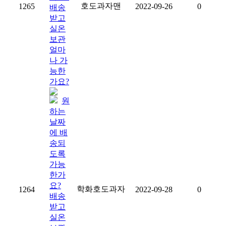
호도과자맨
1265
2022-09-26
0
배송
받고
실온
보관
얼마
나 가
능한
가요?
원
하는
날짜
에 배
송되
도록
가능
한가
요?
학화호도과자
1264
2022-09-28
0
배송
받고
실온