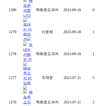
배
송문
1280
학화호도과자
2023-09-18
0
의합
니다
보내
는 사
1279
이윤희
2023-09-18
1
람의
건
보
내는
1278
학화호도과자
2023-09-18
1
사람
의 건
배송
주소
조재운
1277
2023-07-11
5
지 미
입력
배
송주
1276
소지
학화호도과자
2023-07-11
2