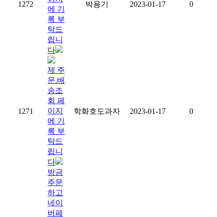
1272
박용기
2023-01-17
0
에 기
록 부
탁드
립니
다
제 주
문.배
송조
회 페
이지
1271
학화호도과자
2023-01-17
0
에 기
록 부
탁드
립니
다
방금
주문
하고
네이
버페