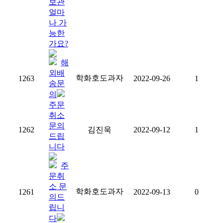
보관
얼마
나 가
능한
가요?
해
외배
학화호도과자
1263
2022-09-26
1
송문
의
주문
취소
문의
1262
김진욱
2022-09-12
1
드립
니다
주
문취
소 문
학화호도과자
1261
2022-09-13
0
의드
립니
다