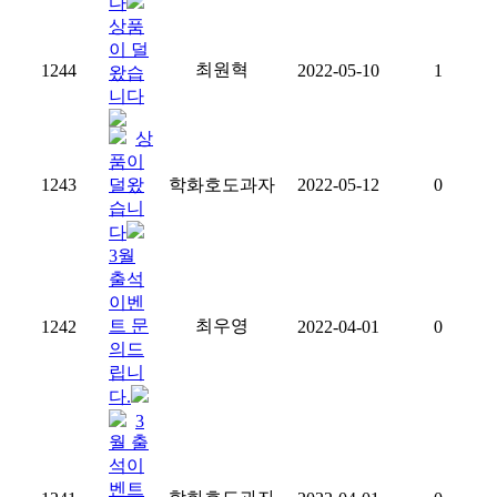
다
상품
이 덜
최원혁
1244
2022-05-10
1
왔습
니다
상
품이
1243
덜왔
학화호도과자
2022-05-12
0
습니
다
3월
출석
이벤
트 문
최우영
1242
2022-04-01
0
의드
립니
다.
3
월 출
석이
벤트