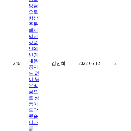
앙금
으로
항상
주문
해서
먹던
상품
인데
변경
내용
1246
김진희
2022-05-12
2
공지
도 없
이 붉
은앙
금으
로 상
품이
도착
했습
니다