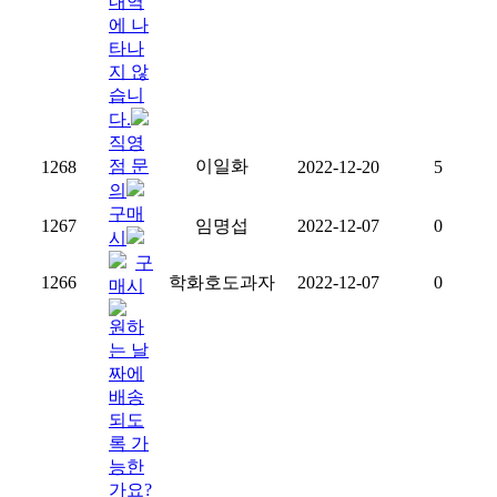
내역
에 나
타나
지 않
습니
다.
직영
점 문
이일화
1268
2022-12-20
5
의
구매
1267
임명섭
2022-12-07
0
시
구
1266
학화호도과자
2022-12-07
0
매시
원하
는 날
짜에
배송
되도
록 가
능한
가요?