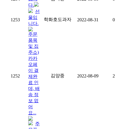
다.
선
물입
학화호도과자
1253
2022-08-31
0
니다.
주문
품목
및 집
주소)
카카
오페
이 결
김양중
1252
2022-08-09
2
제완
료 인
데, 배
송 정
보 없
어
요...
주