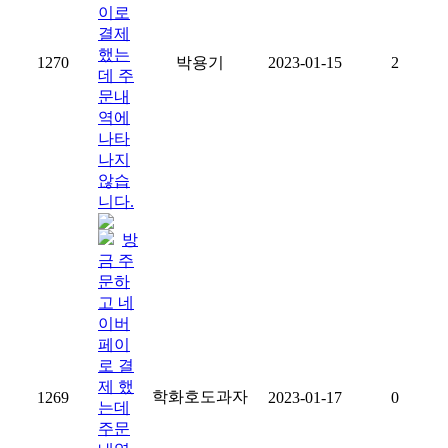
이로
결제
했는
1270
박용기
2023-01-15
2
데 주
문내
역에
나타
나지
않습
니다.
방
금 주
문하
고 네
이버
페이
로 결
제 했
학화호도과자
1269
2023-01-17
0
는데
주문