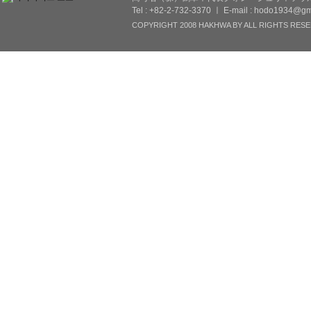
Tel : +82-2-732-3370 ㅣ E-mail : hodo1934@gm
COPYRIGHT 2008 HAKHWA BY ALL RIGHTS RESE