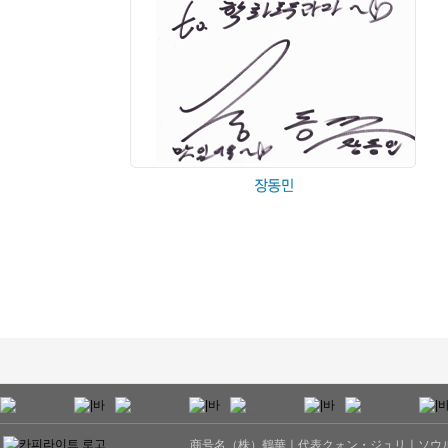
商号名（株）鶴華ㅣ代表クォン・ジュリㅣソウル市