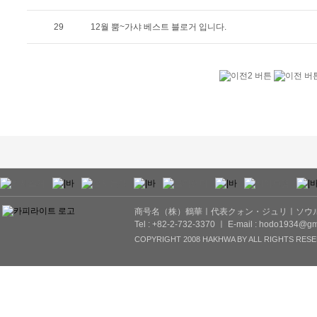
29
12월 뿜~가샤 베스트 블로거 입니다.
商号名（株）鶴華ㅣ代表クォン・ジュリㅣソウル市
Tel : +82-2-732-3370 ㅣ E-mail : hodo1934@gm
COPYRIGHT 2008 HAKHWA BY ALL RIGHTS RESE