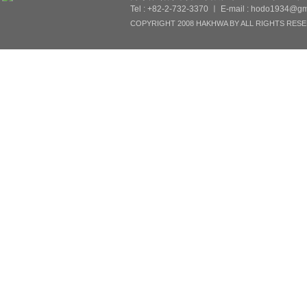
Tel : +82-2-732-3370 ㅣ E-mail : hodo1934@gm
COPYRIGHT 2008 HAKHWA BY ALL RIGHTS RESE