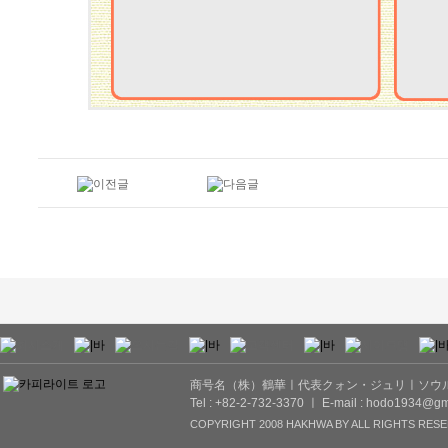
商号名（株）鶴華ㅣ代表クォン・ジュリㅣソウル市
Tel : +82-2-732-3370 ㅣ E-mail : hodo1934@gm
COPYRIGHT 2008 HAKHWA BY ALL RIGHTS RESE