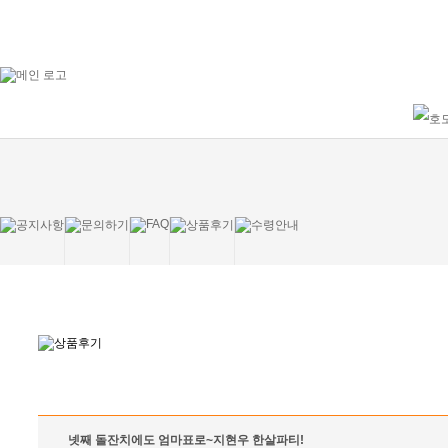
넷째 돌잔치에도 엄마표로~지현우 한살파티!