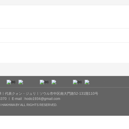
ㅣ代表クォン・ジュリㅣソウル市中区南大門路52-131階110号
-3370 ㅣ E-mail : hodo1934@gmail.com
 HAKHWA BY ALL RIGHTS RESERVED.