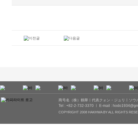
商号名（株）鶴華ㅣ代表クォン・ジュリㅣソウル市
Tel : +82-2-732-3370 ㅣ E-mail : hodo1934@gm
COPYRIGHT 2008 HAKHWA BY ALL RIGHTS RESE