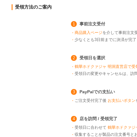
受領方法のご案内
事前注文受付
1
·
商品購入ページ
を介して事前注文
·
少なくとも3日前までに決済が完
受領日を選択
2
·
鶴華ホドクァジャ 明洞直営店で受
·
受領日の変更やキャンセルは、訪
PayPalでの支払い
3
·
ご注文受付完了後
お支払いボタン
店を訪問 / 受領完了
4
·
受領日に合わせて
鶴華ホドクァジ
·
収集することが製品の注文番号と