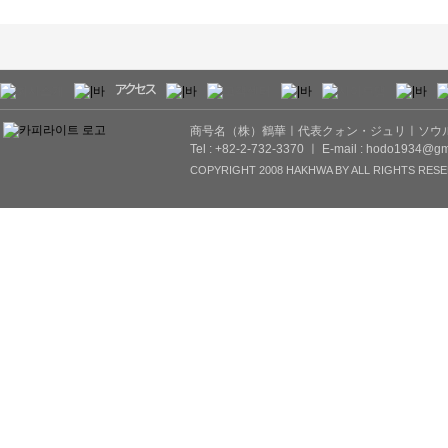
商号名（株）鶴華ㅣ代表クォン・ジュリㅣソウル市
Tel : +82-2-732-3370 ㅣ E-mail : hodo1934@gm
COPYRIGHT 2008 HAKHWA BY ALL RIGHTS RESE