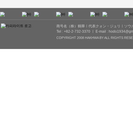
商号名（株）鶴華ㅣ代表クォン・ジュリㅣソウル市
Tel : +82-2-732-3370 ㅣ E-mail : hodo1934@gm
COPYRIGHT 2008 HAKHWA BY ALL RIGHTS RESE