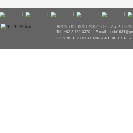
商号名（株）鶴華ㅣ代表クォン・ジュリㅣソウル市
Tel : +82-2-732-3370 ㅣ E-mail : hodo1934@gm
COPYRIGHT 2008 HAKHWA BY ALL RIGHTS RESE