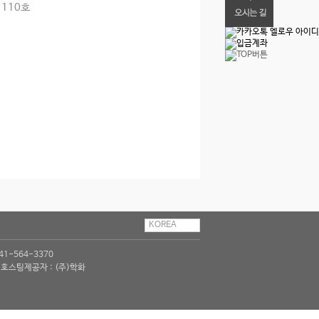
 110호
KOREA
1-564-3370
ㅣ 호스팅제공자 : (주)학화